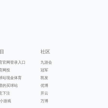
目
社区
育官网登录入口
九游会
育网投
冠军
球站现金体育
凯发
谱的买球站
优博
竞下注
开云
g小游戏
万博