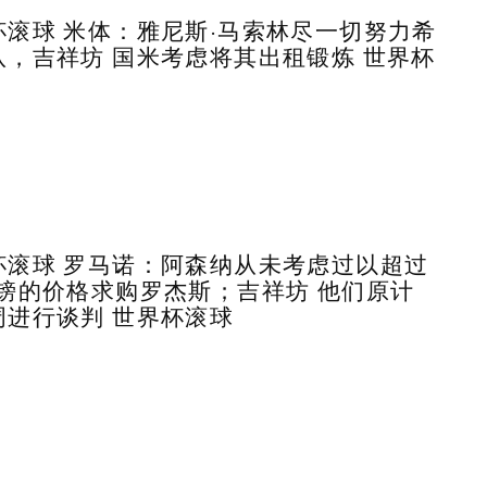
杯滚球 米体：雅尼斯·马索林尽一切努力希
队，吉祥坊 国米考虑将其出租锻炼 世界杯
甲
杯滚球 罗马诺：阿森纳从未考虑过以超过
英镑的价格求购罗杰斯；吉祥坊 他们原计
周进行谈判 世界杯滚球
超