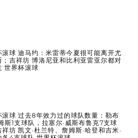
超
杯滚球 迪马约：米雷蒂今夏很可能离开尤
斯；吉祥坊 博洛尼亚和比利亚雷亚尔都对
意 世界杯滚球
甲
杯滚球 过去8年效力过的球队数量：勒布
詹姆斯1支球队，拉塞尔·威斯布鲁克7支球
祥坊 凯文·杜兰特、詹姆斯·哈登和吉米·
勒各4支球队 世界杯滚球