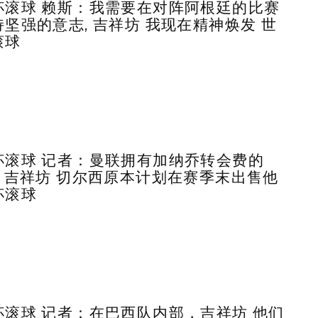
杯滚球 赖斯：我需要在对阵阿根廷的比赛
坚强的意志, 吉祥坊 我现在精神焕发 世
滚球
超
杯滚球 记者：曼联拥有加纳乔转会费的
%；吉祥坊 切尔西原本计划在赛季末出售他
杯滚球
超
杯滚球 记者：在巴西队内部，吉祥坊 他们