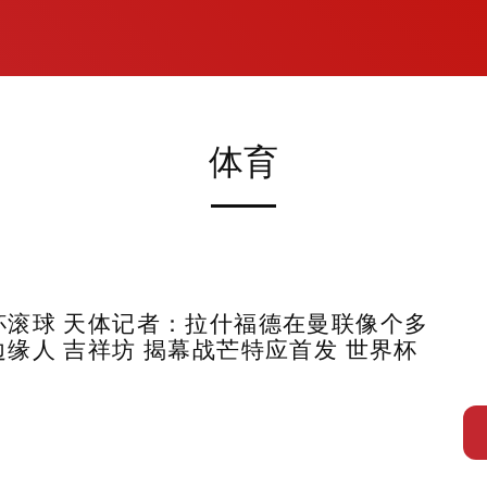
体育
杯滚球 天体记者：拉什福德在曼联像个多
边缘人 吉祥坊 揭幕战芒特应首发 世界杯
超