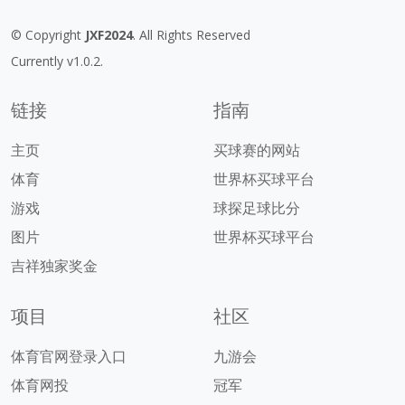
© Copyright
JXF2024
. All Rights Reserved
Currently v1.0.2.
链接
指南
主页
买球赛的网站
体育
世界杯买球平台
游戏
球探足球比分
图片
世界杯买球平台
吉祥独家奖金
项目
社区
体育官网登录入口
九游会
体育网投
冠军