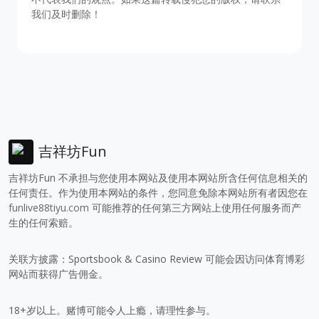
我们及时删除！
吉祥坊Fun
吉祥坊Fun 不承担与您使用本网站及使用本网站所含任何信息相关的
任何责任。作为使用本网站的条件，您同意免除本网站所有者因您在
funlive88tiyu.com
可能推荐的任何第三方网站上使用任何服务而产
生的任何索赔。
关联方披露：Sportsbook & Casino Review 可能会因访问体育博彩
网站而获得广告佣金。
18+岁以上。赌博可能令人上瘾，请理性参与。