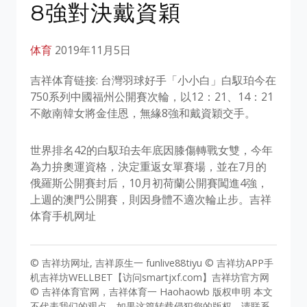
8強對決戴資穎
体育
2019年11月5日
吉祥体育链接: 台灣羽球好手「小小白」白馭珀今在
750系列中國福州公開賽次輪，以12：21、14：21
不敵南韓女將金佳恩，無緣8強和戴資穎交手。
世界排名42的白馭珀去年底因膝傷轉戰女雙，今年
為力拚奧運資格，決定重返女單賽場，並在7月的
俄羅斯公開賽封后，10月初荷蘭公開賽闖進4強，
上週的澳門公開賽，則因身體不適次輪止步。吉祥
体育手机网址
© 吉祥坊网址, 吉祥原生一 funlive88tiyu © 吉祥坊APP手
机吉祥坊WELLBET【访问smartjxf.com】吉祥坊官方网
© 吉祥体育官网，吉祥体育一 Haohaowb 版权申明 本文
不代表我们的观点。如果这篇转载侵犯您的版权，请联系