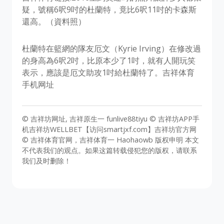
疑，號稱6呎9吋的杜蘭特，竟比6呎11吋的卡森斯
還高。（資料照）
杜蘭特在籃網的隊友厄文（Kyrie Irving）在修改過
的身高為6呎2吋，比原本少了1吋，就有人開玩笑
表示，應該是厄文助攻1吋給杜蘭特了。吉祥体育
手机网址
© 吉祥坊网址, 吉祥原生一 funlive88tiyu © 吉祥坊APP手
机吉祥坊WELLBET【访问smartjxf.com】吉祥坊官方网
© 吉祥体育官网，吉祥体育一 Haohaowb 版权申明 本文
不代表我们的观点。如果这篇转载侵犯您的版权，请联系
我们及时删除！