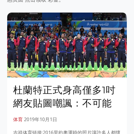
杜蘭特正式身高僅多1吋
網友貼圖嘲諷：不可能
体育
2019年10月1日
吉祥体育链接:2016里約奧運時的照片讓許多人都懷