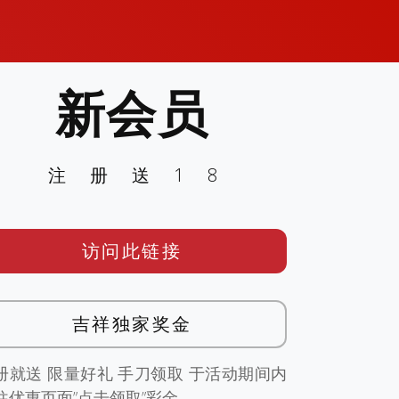
新会员
注册送18
访问此链接
吉祥独家奖金
册就送 限量好礼 手刀领取 于活动期间内
往优惠页面”点击领取”彩金。