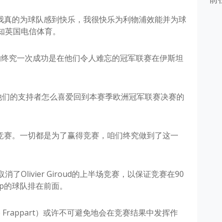
我真的为球队感到快乐，我很快乐为利物浦效能并为球
告知英国电信体育。
的终究一次成功是在他们令人难忘的冠军联赛在伊斯坦
他们的支持者怎么喜爱回到本赛季欧洲冠军联赛决赛的
竞赛。一切都是为了赢得竞赛，咱们终究做到了这一
消了Olivier Giroud的上半场竞赛，以保证竞赛在90
pp的球队排在前面。
e Frappart）或许不可避免地会在竞赛结果中发挥作