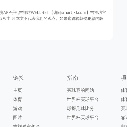
 吉祥坊APP手机吉祥坊WELLBET【访问smartjxf.com】吉祥坊官
wb 版权申明 本文不代表我们的观点。如果这篇转载侵犯您的版
链接
指南
项
主页
买球赛的网站
体
体育
世界杯买球平台
体
游戏
球探足球比分
买
图片
世界杯买球平台
靠
吉祥独家奖金
电