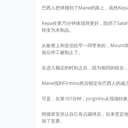
巴西人把球撞到了Mane的路上，虽然Ke
Kepa在第75分钟体现得更好，阻挡了Salah
转变为木制品。
从板凳上和亚伯拉罕一同带来的，Moun
低位停工被制止了。
在进入额定的时刻之后，因为相同的组合，
Mane找到Firmino然后锁定在巴西人
可是，在第101分钟，Jorginho从现场
阿德里安供认自己有点踢球后，后来坚定
加了竞赛。