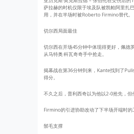
亚历克斯·奥克斯拉德 – 张伯伦在受伤后
萨拉赫的时机仅限于埃及队被凯帕阿里扎
用，并在半场时被Roberto Firmino替代。
切尔西局面最佳
切尔西在开场45分钟中体现得更好，佩德
从马特奥·科瓦奇奇手中抢走。
揭幕战在第36分钟到来，Kante找到了Pul
得分。
不久之后，普利西奇以为他以2-0抢先，
Firmino的引进协助改动了下半场开端
鬃毛支撑