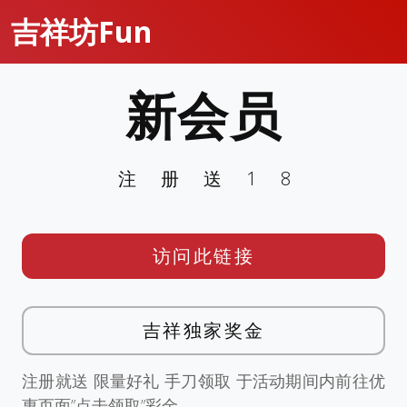
吉祥坊Fun
新会员
注册送18
访问此链接
吉祥独家奖金
注册就送 限量好礼 手刀领取 于活动期间内前往优
惠页面”点击领取”彩金。