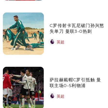
C罗传射卡瓦尼破门孙兴慜
失单刀 曼联3-0热刺
英超
萨拉赫戴帽C罗引抵触 曼
联主场0-5利物浦
英超