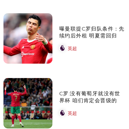
曝曼联提C罗归队条件：先
续约后外租 明夏需回归
英超
C罗:没有葡萄牙就没有世
界杯 咱们肯定会晋级的
英超