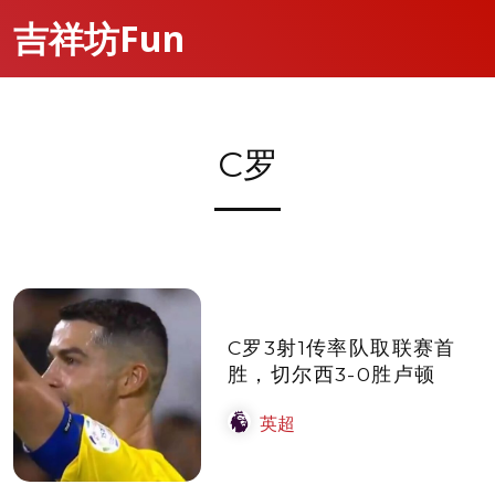
吉祥坊Fun
C罗
C罗3射1传率队取联赛首
胜，切尔西3-0胜卢顿
英超