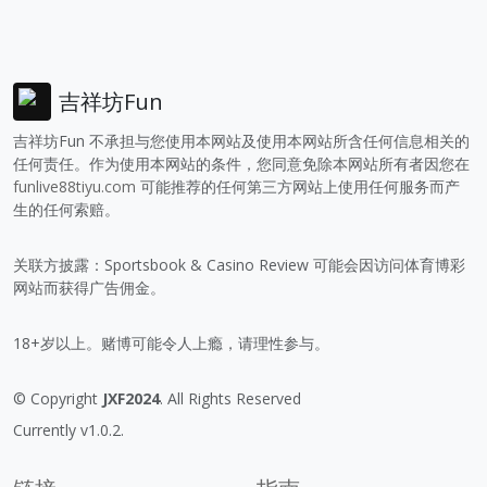
吉祥坊Fun
吉祥坊Fun 不承担与您使用本网站及使用本网站所含任何信息相关的
任何责任。作为使用本网站的条件，您同意免除本网站所有者因您在
funlive88tiyu.com
可能推荐的任何第三方网站上使用任何服务而产
生的任何索赔。
关联方披露：Sportsbook & Casino Review 可能会因访问体育博彩
网站而获得广告佣金。
18+岁以上。赌博可能令人上瘾，请理性参与。
© Copyright
JXF2024
. All Rights Reserved
Currently v1.0.2.