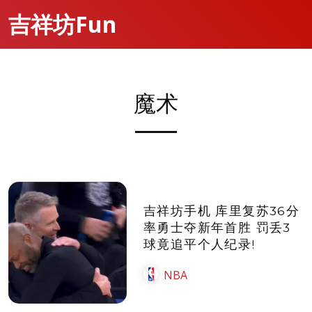
吉祥坊Fun
魔术
吉祥坊手机 库里复苏36分
率勇士夺新年首胜 罚丢3
球竟追平个人纪录!
NBA