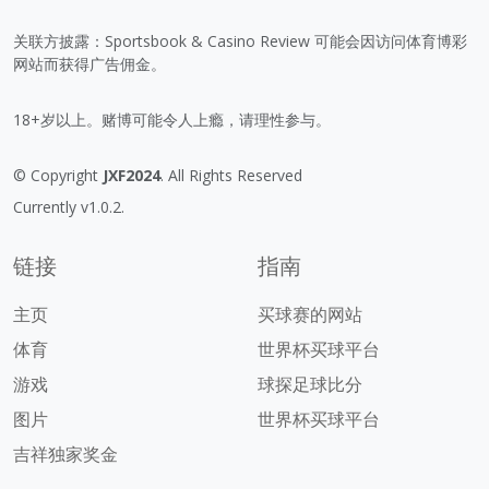
关联方披露：Sportsbook & Casino Review 可能会因访问体育博彩
网站而获得广告佣金。
18+岁以上。赌博可能令人上瘾，请理性参与。
© Copyright
JXF2024
. All Rights Reserved
Currently v1.0.2.
链接
指南
主页
买球赛的网站
体育
世界杯买球平台
游戏
球探足球比分
图片
世界杯买球平台
吉祥独家奖金