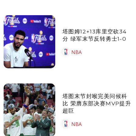
塔图姆12+13库里空砍34
分 绿军末节反转勇士1-0
NBA
塔图末节封喉完美问候科
比 荣膺东部决赛MVP提升
超巨
NBA