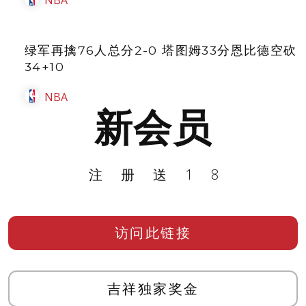
NBA
绿军再擒76人总分2-0 塔图姆33分恩比德空砍
34+10
NBA
新会员
注册送18
访问此链接
吉祥独家奖金