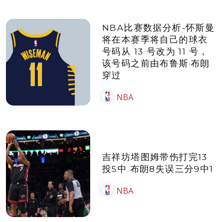
NBA比赛数据分析-怀斯曼
将在本赛季将自己的球衣
号码从 13 号改为 11 号，
该号码之前由布鲁斯·布朗
穿过
NBA
吉祥坊塔图姆带伤打完13
投5中 布朗8失误三分9中1
NBA