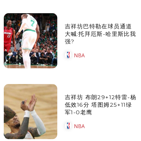
吉祥坊巴特勒在球员通道
大喊:托拜厄斯-哈里斯比我
强?
NBA
吉祥坊 布朗29+12特雷-杨
低效16分 塔图姆25+11绿
军1-0老鹰
NBA