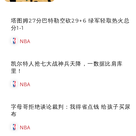
塔图姆27分巴特勒空砍29+6 绿军轻取热火总
分1-1
NBA
凯尔特人抢七大战神兵天降，一数据比肩库
里！
NBA
字母哥拒绝谈论裁判：我得省点钱 给孩子买尿
布
NBA