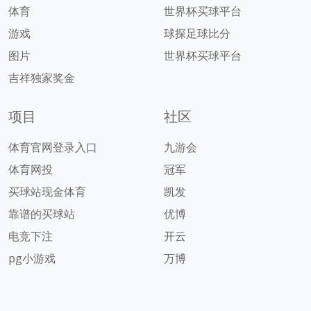
体育
世界杯买球平台
游戏
球探足球比分
图片
世界杯买球平台
吉祥独家奖金
项目
社区
体育官网登录入口
九游会
体育网投
冠军
买球站现金体育
凯发
靠谱的买球站
优博
电竞下注
开云
pg小游戏
万博