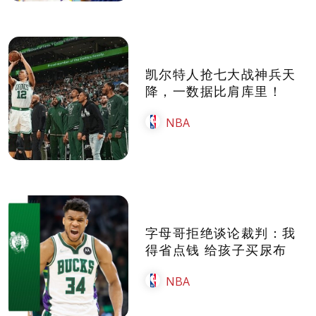
凯尔特人抢七大战神兵天
降，一数据比肩库里！
NBA
字母哥拒绝谈论裁判：我
得省点钱 给孩子买尿布
NBA