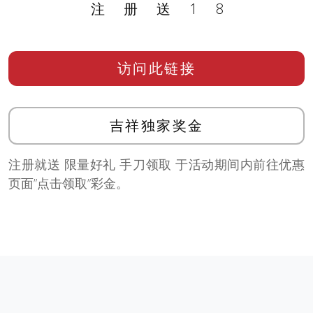
注册送18
访问此链接
吉祥独家奖金
注册就送 限量好礼 手刀领取 于活动期间内前往优惠
页面”点击领取”彩金。