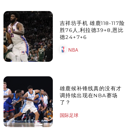
吉祥坊手机 雄鹿118-117险
胜76人,利拉德39+8,恩比
德24+7+6
NBA
雄鹿候补锋线真的没有才
调持续出现在NBA赛场
了？
国际足球