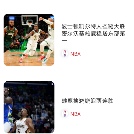
波士顿凯尔特人圣诞大胜
密尔沃基雄鹿稳居东部第
一
NBA
雄鹿擒鹈鹕迎两连胜
NBA