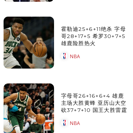
霍勒迪25+6+11绝杀 字母
哥28+17+5 希罗30+7+5
雄鹿险胜热火
NBA
字母哥26+16+6+4 雄鹿
主场大胜黄蜂 亚历山大空
砍37+7+10 国王大胜雷霆
NBA