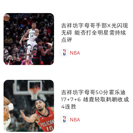
吉祥坊字母哥手部X光闪现
无碍 能否打全明星需持续
点评
NBA
吉祥坊字母哥50分霍乐迪
17+7+6 雄鹿轻取鹈鹕收成
4连胜
NBA