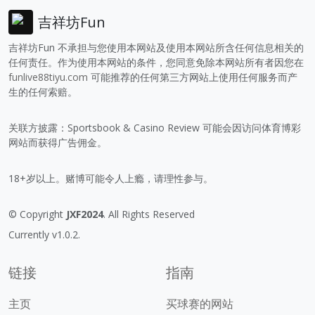
吉祥坊Fun
吉祥坊Fun 不承担与您使用本网站及使用本网站所含任何信息相关的
任何责任。作为使用本网站的条件，您同意免除本网站所有者因您在
funlive88tiyu.com
可能推荐的任何第三方网站上使用任何服务而产
生的任何索赔。
关联方披露：Sportsbook & Casino Review 可能会因访问体育博彩
网站而获得广告佣金。
18+岁以上。赌博可能令人上瘾，请理性参与。
© Copyright
JXF2024
. All Rights Reserved
Currently v1.0.2.
链接
指南
主页
买球赛的网站