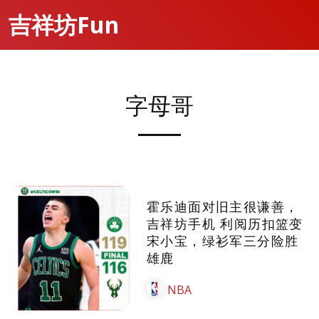
吉祥坊Fun
字母哥
霍乐迪面对旧主很谦善，
吉祥坊手机 利阅历扣篮变
宋小宝，绿衫军三分险胜
雄鹿
NBA