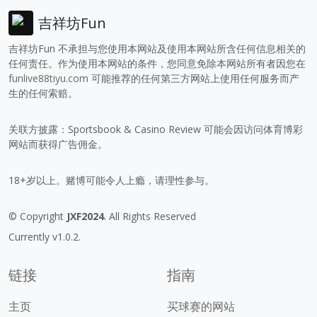
吉祥坊Fun
吉祥坊Fun 不承担与您使用本网站及使用本网站所含任何信息相关的
任何责任。作为使用本网站的条件，您同意免除本网站所有者因您在
funlive88tiyu.com
可能推荐的任何第三方网站上使用任何服务而产
生的任何索赔。
关联方披露：Sportsbook & Casino Review 可能会因访问体育博彩
网站而获得广告佣金。
18+岁以上。赌博可能令人上瘾，请理性参与。
© Copyright
JXF2024
. All Rights Reserved
Currently v1.0.2.
链接
指南
主页
买球赛的网站