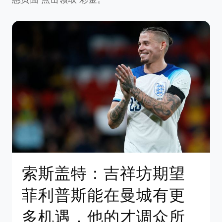
索斯盖特：吉祥坊期望
菲利普斯能在曼城有更
多机遇，他的才调众所