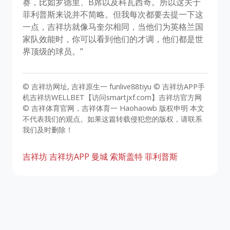
赛，比如罗德里、B席以及科瓦西奇。所以这关于
菲利普斯来说并不简略。但我每次都要去提一下这
一点，吉祥坊就像马奎尔相同，当他们为英格兰国
家队效能时，你可以看到他们的才调，他们都是世
界顶级的球员。”
© 吉祥坊网址, 吉祥原生一 funlive88tiyu © 吉祥坊APP手
机吉祥坊WELLBET【访问smartjxf.com】吉祥坊官方网
© 吉祥体育官网，吉祥体育一 Haohaowb 版权申明 本文
不代表我们的观点。如果这篇转载侵犯您的版权，请联系
我们及时删除！
吉祥坊
吉祥坊APP
曼城
索斯盖特
菲利普斯