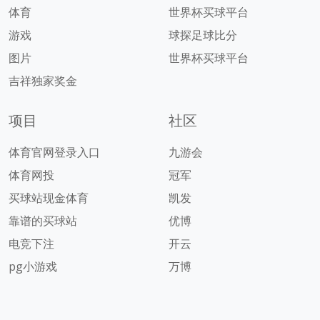
体育
世界杯买球平台
游戏
球探足球比分
图片
世界杯买球平台
吉祥独家奖金
项目
社区
体育官网登录入口
九游会
体育网投
冠军
买球站现金体育
凯发
靠谱的买球站
优博
电竞下注
开云
pg小游戏
万博