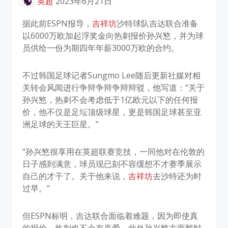
英超
2023年6月21日
据此前ESPN报导，
吉祥坊
沙特球队吉达联合准备
以6000万欧加起浮奖金向热刺报价孙兴慜，并为球
员供给一份为期四年年薪3000万欧的合约。
不过韩国足球记者Sungmo Lee随后更新社媒对相
关转会风闻进行争辩争辩争辩辩驳，他写道：“关于
孙兴慜，热刺不会考虑低于1亿欧元以下的任何报
价，他不仅是足坛顶级球星，更是韩国足球甚至亚
洲足球的天王巨星。”
“孙兴慜很享用在英超联赛竞技，一同他对在伦敦的
日子感到满意，球员现已刻不容缓想不才赛季展示
自己的才干了。关于他来说，
吉祥坊
去沙特还为时
过早。”
但ESPN标明，吉达联合面临着难题，因为即使真