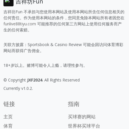
吉祥坊Fun
吉祥坊Fun 不承担与您使用本网站及使用本网站所含任何信息相关的
任何责任。作为使用本网站的条件，您同意免除本网站所有者因您在
funlive88tiyu.com
可能推荐的任何第三方网站上使用任何服务而产
生的任何索赔。
关联方披露：Sportsbook & Casino Review 可能会因访问体育博彩
网站而获得广告佣金。
18+岁以上。赌博可能令人上瘾，请理性参与。
© Copyright
JXF2024
. All Rights Reserved
Currently v1.0.2.
链接
指南
主页
买球赛的网站
体育
世界杯买球平台