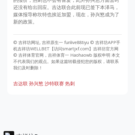
的报价，热刺也不会有喜爱，此外孙兴慜方面暂时
还没有给出回应。吉达联合此前现已签下本泽马，
媒体报导称坎特也挨近加盟，现在，孙兴慜成为了
新的政策。
© 吉祥坊网址, 吉祥原生一 funlive88tiyu © 吉祥坊APP手
机吉祥坊WELLBET【访问smartjxf.com】吉祥坊官方网
© 吉祥体育官网，吉祥体育一 Haohaowb 版权申明 本文
不代表我们的观点。如果这篇转载侵犯您的版权，请联系
我们及时删除！
吉达联
孙兴慜
沙特联赛
热刺