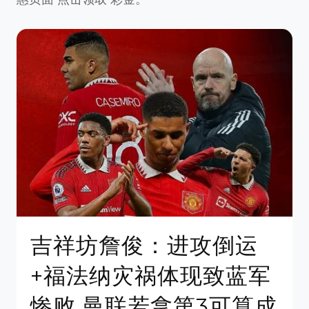
吉祥坊詹俊：进攻倒运
+福法纳灾祸体现致蓝军
惨败 曼联若拿第3可算成