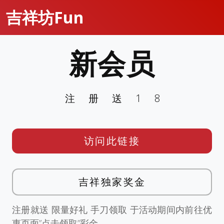
吉祥坊Fun
新会员
注册送18
访问此链接
吉祥独家奖金
注册就送 限量好礼 手刀领取 于活动期间内前往优
惠页面”点击领取”彩金。