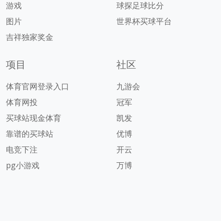
游戏
球探足球比分
图片
世界杯买球平台
吉祥独家奖金
项目
社区
体育官网登录入口
九游会
体育网投
冠军
买球站现金体育
凯发
靠谱的买球站
优博
电竞下注
开云
pg小游戏
万博