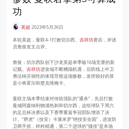
功
英超
2023年5月26日
本轮英超，曼联4-1打败切尔西。
吉祥坊
赛后，评述
员詹俊发文点评。
詹俊：切尔西队创下沙龙英超单季输16场竞赛的新
记载。
吉祥坊
进攻端不断糟蹋机遇，后防线上中卫
弗法纳灾祸性的体现导致这场惨败，发挥较好的算
是小将霍尔和楚克维梅卡。
曼联主场本季结束对传统强队的“通杀”，先后打败
曼城阿森纳利物浦热刺和切尔西，这给球队下周六
的足总杯决赛以及下赛季重返争冠部队增添了决
计。“胖虎”（技安）卡塞米罗“绝技安全国”，进攻防
卫两手抓，样样精通，第二个进球的“骚传”是本场