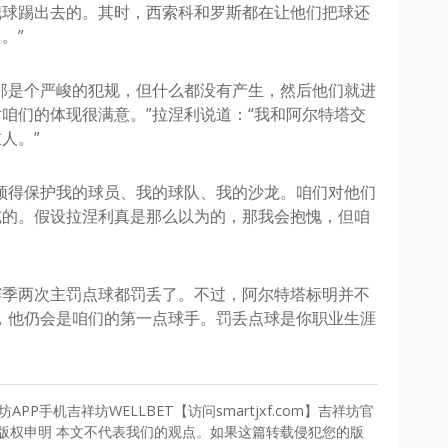
把球踢出去的。其时，西索科和罗斯都在让他们把球还
。”
那是个严峻的犯规，但什么都没有产生，然后他们就进
咱们的体现很满意。”拉涅利说道：“我和阿尔特塔交
人。”
须得保护我的球员、我的球队、我的沙龙。咱们对他们
纯的。假设拉涅利真是那么以为的，那我会抱愧，但咱
赛季两次主罚点球都罚丢了。不过，阿尔特塔标明并不
，他仍会是咱们的第一点球手。罚丢点球是你职业生涯
 吉祥坊APP手机吉祥坊WELLBET【访问smartjxf.com】吉祥坊官
wb 版权申明 本文不代表我们的观点。如果这篇转载侵犯您的版