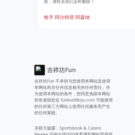
权，请联系我们及时删除！
枪手
阿尔特塔
阿森纳
吉祥坊Fun
吉祥坊Fun 不承担与您使用本网站及使用
本网站所含任何信息相关的任何责任。作
为使用本网站的条件，您同意免除本网站
所有者因您在
funlive88tiyu.com
可能推荐
的任何第三方网站上使用任何服务而产生
的任何索赔。
关联方披露：Sportsbook & Casino
Review 可能会因访问体育博彩网站而获得