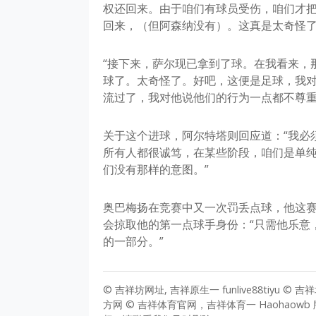
权还回来。由于咱们有球员受伤，咱们才
回来，（但阿森纳没有）。这真是太奇怪了
“接下来，萨尔现已拿到了球。在我看来，
球了。太奇怪了。好吧，这便是足球，我对
流过了，我对他说他们的行为一点都不尊重
关于这个进球，阿尔特塔则回应道：“我必
所有人都很诚笃，在某些阶段，咱们是单
们没有那样的意图。”
奥巴梅扬在竞赛中又一次罚丢点球，他这
会掠取他的第一点球手身份：“只需他乐意
的一部分。”
© 吉祥坊网址, 吉祥原生一 funlive88tiyu ©
方网 © 吉祥体育官网，吉祥体育一 Haohao