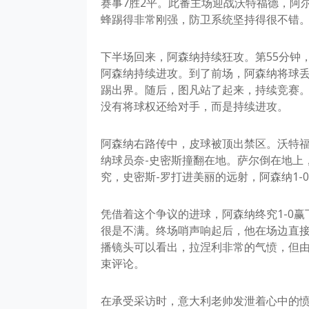
赛事7胜2平。此番主场迎战沃特福德，阿
蜂踢得非常刚强，防卫系统坚持得很不错。
下半场回来，阿森纳持续狂攻。第55分钟
阿森纳持续进攻。到了前场，阿森纳将球丢
踢出界。随后，图凡站了起来，持续竞赛
没有将球权还给对手，而是持续进攻。
阿森纳右路传中，皮球被顶出禁区。沃特
纳球员奈-史密斯撞翻在地。萨尔倒在地上
究，史密斯-罗打进美丽的远射，阿森纳1-
凭借着这个争议的进球，阿森纳终究1-0
很是不满。终场哨声响起后，他在场边直
播镜头可以看出，拉涅利非常的气愤，但
束评论。
在承受采访时，意大利老帅发泄着心中的愤