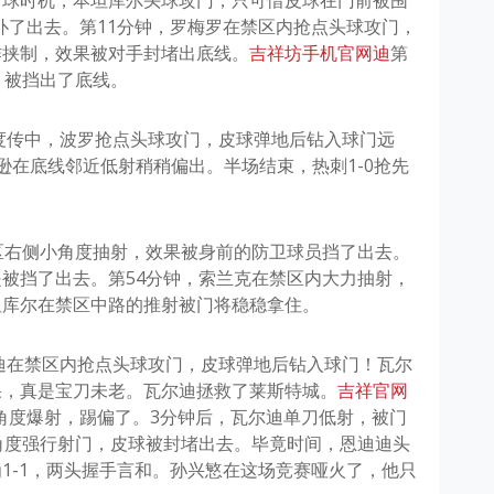
扑了出去。第11分钟，罗梅罗在禁区内抢点头球攻门，
作挟制，效果被对手封堵出底线。
吉祥坊手机官网迪
第
，被挡出了底线。
5度传中，波罗抢点头球攻门，皮球弹地后钻入球门远
逊在底线邻近低射稍稍偏出。半场结束，热刺1-0抢先
区右侧小角度抽射，效果被身前的防卫球员挡了出去。
被挡了出去。第54分钟，索兰克在禁区内大力抽射，
坦库尔在禁区中路的推射被门将稳稳拿住。
尔迪在禁区内抢点头球攻门，皮球弹地后钻入球门！瓦尔
果，真是宝刀未老。瓦尔迪拯救了莱斯特城。
吉祥官网
角度爆射，踢偏了。3分钟后，瓦尔迪单刀低射，被门
角度强行射门，皮球被封堵出去。毕竟时间，恩迪迪头
1-1，两头握手言和。孙兴慜在这场竞赛哑火了，他只