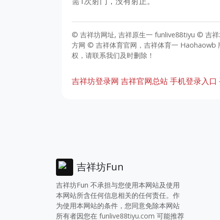
需1次射门，没有射正。
© 吉祥坊网址, 吉祥原生一 funlive88tiyu ©
方网 © 吉祥体育官网，吉祥体育一 Haohao
权，请联系我们及时删除！
吉祥坊登录网
吉祥官网总站
手机登录入口
吉祥坊Fun
吉祥坊Fun 不承担与您使用本网站及使用
本网站所含任何信息相关的任何责任。作
为使用本网站的条件，您同意免除本网站
所有者因您在
funlive88tiyu.com
可能推荐