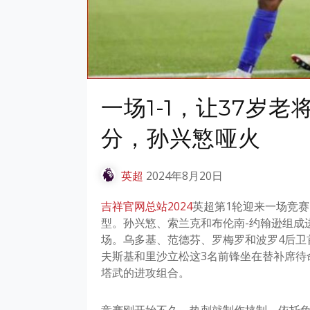
一场1-1，让37岁
分，孙兴慜哑火
英超
2024年8月20日
吉祥官网总站2024
英超第1轮迎来一场竞赛
型。孙兴慜、索兰克和布伦南-约翰逊组成
场。乌多基、范德芬、罗梅罗和波罗4后卫
夫斯基和里沙立松这3名前锋坐在替补席待
塔武的进攻组合。
竞赛刚开始不久，热刺就制作挟制。依托