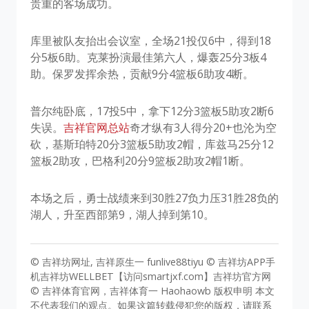
贵重的客场成功。
库里被队友抬出会议室，全场21投仅6中，得到18
分5板6助。克莱扮演最佳第六人，爆轰25分3板4
助。保罗发挥余热，贡献9分4篮板6助攻4断。
普尔纯卧底，17投5中，拿下12分3篮板5助攻2断6
失误。
吉祥官网总站
奇才纵有3人得分20+也沦为空
砍，基斯珀特20分3篮板5助攻2帽，库兹马25分12
篮板2助攻，巴格利20分9篮板2助攻2帽1断。
本场之后，勇士战绩来到30胜27负力压31胜28负的
湖人，升至西部第9，湖人掉到第10。
© 吉祥坊网址, 吉祥原生一 funlive88tiyu © 吉祥坊APP手
机吉祥坊WELLBET【访问smartjxf.com】吉祥坊官方网
© 吉祥体育官网，吉祥体育一 Haohaowb 版权申明 本文
不代表我们的观点。如果这篇转载侵犯您的版权，请联系