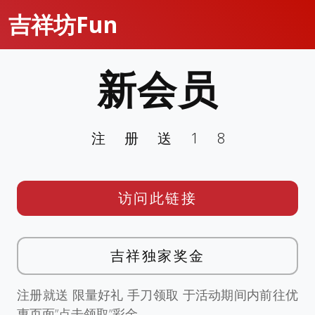
吉祥坊Fun
新会员
注册送18
访问此链接
吉祥独家奖金
注册就送 限量好礼 手刀领取 于活动期间内前往优
惠页面”点击领取”彩金。