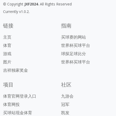
© Copyright
JXF2024
. All Rights Reserved
Currently v1.0.2.
链接
指南
主页
买球赛的网站
体育
世界杯买球平台
游戏
球探足球比分
图片
世界杯买球平台
吉祥独家奖金
项目
社区
体育官网登录入口
九游会
体育网投
冠军
买球站现金体育
凯发