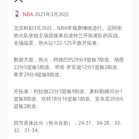
NBA
2021年3月26日
北京时刻3月26日，NBA常规赛继续进行。迈阿密
热火队坐镇主场迎接来自波特兰开拓者队的应战。
全场战罢，热火以122-125不敌开拓者。
数据方面，热火：阿德巴约29分9篮板7助攻、纳恩
22分5篮板5助攻、邓肯-罗宾逊12分5篮板2助攻、
希罗29分4篮板8助攻。
开拓者：利拉德22分3篮板9助攻、麦科勒姆35分1
篮板8助攻、坎特18分16篮板1助攻、安东尼20分6
篮板2助攻。
四节具体比分（热火在前）：24-31、34-28、33-
32、31-34。