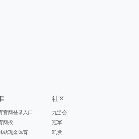
目
社区
育官网登录入口
九游会
育网投
冠军
球站现金体育
凯发