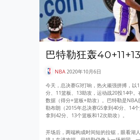
巴特勒狂轰40+11+
NBA
2020年10月6日
今天，总决赛G3打响，热火顽强拼搏，以11
分、11篮板、13助攻，运动战20投14中
数据（得分+篮板+助攻）。巴特勒是NBA
勒布朗（2015年总决赛G5拿到40分、14
拿到42分、13个篮板和12次助攻）。
开场后，两端构成时间短的拉锯，眼看湖
境！在进攻端，巴特勒仍像上一场相同，