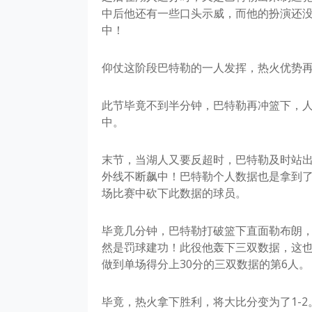
中后他还有一些口头示威，而他的扮演还
中！
仰仗这阶段巴特勒的一人发挥，热火优势
此节毕竟不到半分钟，巴特勒再冲篮下，
中。
末节，当湖人又要反超时，巴特勒及时站
外线不断飙中！巴特勒个人数据也是拿到了
场比赛中砍下此数据的球员。
毕竟几分钟，巴特勒打破篮下直面勒布朗，
然是罚球建功！此役他轰下三双数据，这
做到单场得分上30分的三双数据的第6人。
毕竟，热火拿下胜利，将大比分变为了1-2