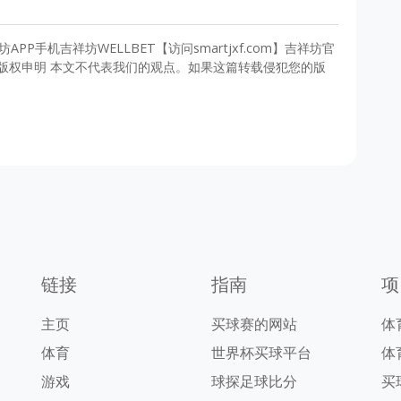
 吉祥坊APP手机吉祥坊WELLBET【访问smartjxf.com】吉祥坊官
wb 版权申明 本文不代表我们的观点。如果这篇转载侵犯您的版
链接
指南
项
主页
买球赛的网站
体
体育
世界杯买球平台
体
游戏
球探足球比分
买