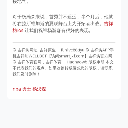
接地气。
对于杨瀚森来说，首秀并不遥远，半个月后，他就
将在拉斯维加斯的夏联舞台上为开拓者出战。
吉祥
坊ios
让我们祝福杨瀚森有很好的表现。
© 吉祥坊网址, 吉祥原生一 funlive88tiyu © 吉祥坊APP手
机吉祥坊WELLBET【访问smartjxf.com】吉祥坊官方网
© 吉祥体育官网，吉祥体育一 Haohaowb 版权申明 本文
不代表我们的观点。如果这篇转载侵犯您的版权，请联系
我们及时删除！
nba
勇士
杨汉森