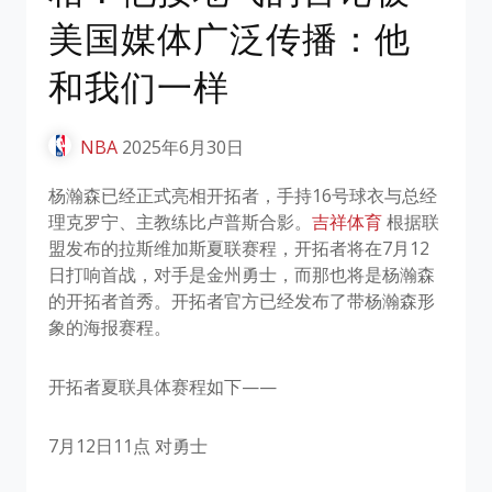
美国媒体广泛传播：他
和我们一样
NBA
2025年6月30日
杨瀚森已经正式亮相开拓者，手持16号球衣与总经
理克罗宁、主教练比卢普斯合影。
吉祥体育
根据联
盟发布的拉斯维加斯夏联赛程，开拓者将在7月12
日打响首战，对手是金州勇士，而那也将是杨瀚森
的开拓者首秀。开拓者官方已经发布了带杨瀚森形
象的海报赛程。
开拓者夏联具体赛程如下——
7月12日11点 对勇士