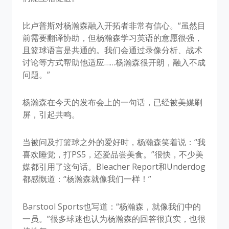
比卢普斯对杨瀚森融入开拓者非常有信心。“虽然目
前需要翻译协助，但杨瀚森学习英语的意愿很强，
且篮球语言是共通的。我们会通过录像分析、战术
讨论等方式帮助他适应……杨瀚森很开朗，融入不成
问题。”
杨瀚森在今天的发布会上的一句话，已经被美媒刷
屏，引起共鸣。
当被问及打篮球之外的爱好时，杨瀚森笑着说：“我
喜欢睡觉，打PS5，还爱品尝美食。”很快，不少美
媒都引用了这句话。Bleacher Report和Underdog
都感慨道：“杨瀚森就像我们一样！”
Barstool Sports也写道：“杨瀚森，就像我们中的
一员。”很多球迷也认为杨瀚森的回答很真实，也很