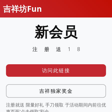
吉祥坊Fun
新会员
注册送18
访问此链接
吉祥独家奖金
注册就送 限量好礼 手刀领取 于活动期间内前往优
惠页面”点击领取”彩金。