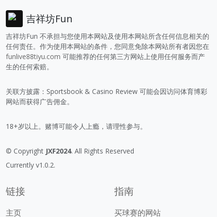
吉祥坊Fun
吉祥坊Fun 不承担与您使用本网站及使用本网站所含任何信息相关的
任何责任。作为使用本网站的条件，您同意免除本网站所有者因您在
funlive88tiyu.com
可能推荐的任何第三方网站上使用任何服务而产
生的任何索赔。
关联方披露：Sportsbook & Casino Review 可能会因访问体育博彩
网站而获得广告佣金。
18+岁以上。赌博可能令人上瘾，请理性参与。
© Copyright
JXF2024
. All Rights Reserved
Currently v1.0.2.
链接
指南
主页
买球赛的网站