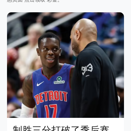
制胜三分打破了季后赛