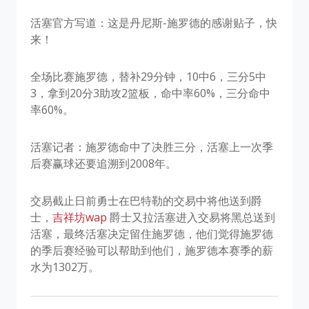
活塞官方写道：这是丹尼斯-施罗德的感谢贴子，快
来！
全场比赛施罗德，替补29分钟，10中6，三分5中
3，拿到20分3助攻2篮板，命中率60%，三分命中
率60%。
活塞记者：施罗德命中了决胜三分，活塞上一次季
后赛赢球还要追溯到2008年。
交易截止日前勇士在巴特勒的交易中将他送到爵
士，
吉祥坊wap
爵士又拉活塞进入交易将黑总送到
活塞，最终活塞决定留住施罗德，他们觉得施罗德
的季后赛经验可以帮助到他们，施罗德本赛季的薪
水为1302万。