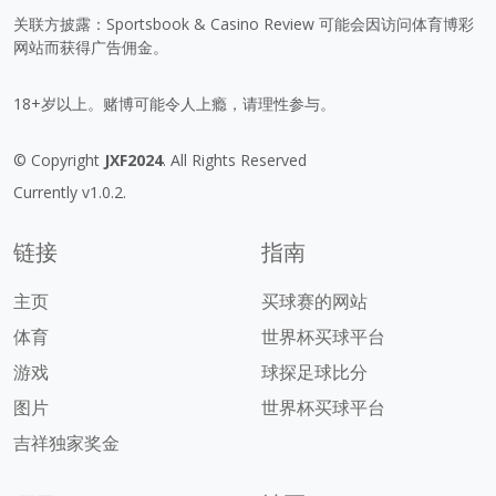
关联方披露：Sportsbook & Casino Review 可能会因访问体育博彩
网站而获得广告佣金。
18+岁以上。赌博可能令人上瘾，请理性参与。
© Copyright
JXF2024
. All Rights Reserved
Currently v1.0.2.
链接
指南
主页
买球赛的网站
体育
世界杯买球平台
游戏
球探足球比分
图片
世界杯买球平台
吉祥独家奖金