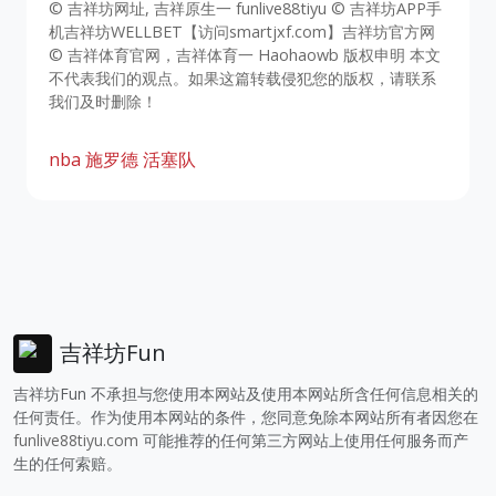
© 吉祥坊网址, 吉祥原生一 funlive88tiyu © 吉祥坊APP手
机吉祥坊WELLBET【访问smartjxf.com】吉祥坊官方网
© 吉祥体育官网，吉祥体育一 Haohaowb 版权申明 本文
不代表我们的观点。如果这篇转载侵犯您的版权，请联系
我们及时删除！
nba
施罗德
活塞队
吉祥坊Fun
吉祥坊Fun 不承担与您使用本网站及使用本网站所含任何信息相关的
任何责任。作为使用本网站的条件，您同意免除本网站所有者因您在
funlive88tiyu.com
可能推荐的任何第三方网站上使用任何服务而产
生的任何索赔。