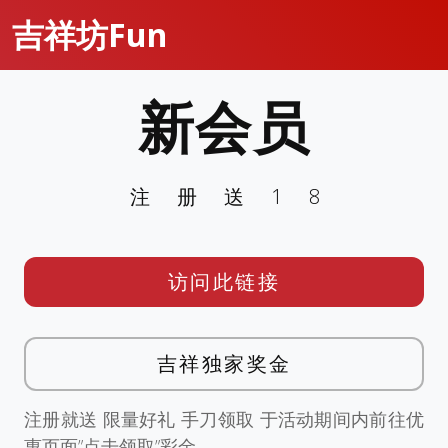
吉祥坊Fun
新会员
注册送18
访问此链接
吉祥独家奖金
注册就送 限量好礼 手刀领取 于活动期间内前往优
惠页面”点击领取”彩金。