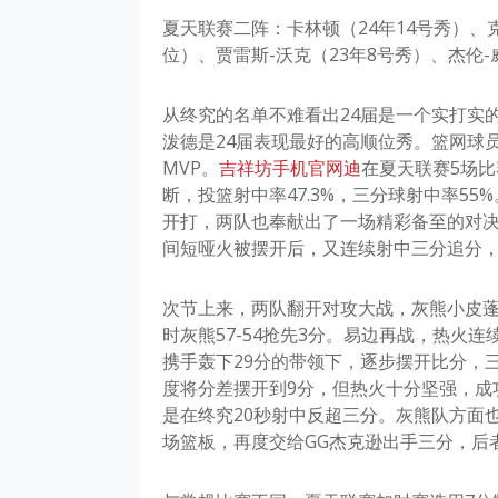
夏天联赛二阵：卡林顿（24年14号秀）、克
位）、贾雷斯-沃克（23年8号秀）、杰伦-
从终究的名单不难看出24届是一个实打实
泼德是24届表现最好的高顺位秀。篮网球
MVP。
吉祥坊手机官网迪
在夏天联赛5场比赛
断，投篮射中率47.3%，三分球射中率5
开打，两队也奉献出了一场精彩备至的对
间短哑火被摆开后，又连续射中三分追分，首
次节上来，两队翻开对攻大战，灰熊小皮蓬
时灰熊57-54抢先3分。易边再战，热火
携手轰下29分的带领下，逐步摆开比分，三
度将分差摆开到9分，但热火十分坚强，成
是在终究20秒射中反超三分。灰熊队方面
场篮板，再度交给GG杰克逊出手三分，后