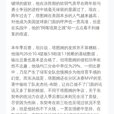
键球的疲软，他在决胜期的软弱气质早在两年前与
勇士争冠的进程中就毫无保留的显露过了。现在，
两年过去了，塔图姆在美国本乡的人气越来越高，
对他成为美国篮球新门面的呼声也一贯高涨，但是
在实战中，他的“阿喀琉斯之踵”却一点点看不到修
复的痕迹。
本年季后赛，坦白说，塔图姆的发挥并不算糟糕，
他场均26分10.4篮板5.9助攻1.1抢断的基础数据，
输出总量也基本是合格了。但塔图姆的侵犯功率依
然不志趣，他场均三分命中率仅为29%。一些比赛
中，乃至产生了绿军全队怠慢脚步为他培育手感的
幻觉。而东决战罢，塔图姆还在分区决赛MVP的竞
逐中输给了队友杰伦-布朗，让自己做不了门面的论
说又多了新的根据。不同于塔图姆的争议，关于东
契奇的统治力在进入季后赛以来则完全没了质疑。
尽管因为伤病，东契奇在前三轮也呈现过状况不坚
决，但是他轻伤不下火线，一贯在强硬中坚持。在