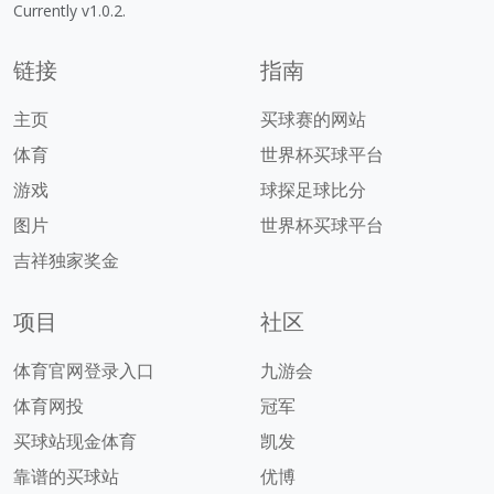
Currently v1.0.2.
链接
指南
主页
买球赛的网站
体育
世界杯买球平台
游戏
球探足球比分
图片
世界杯买球平台
吉祥独家奖金
项目
社区
体育官网登录入口
九游会
体育网投
冠军
买球站现金体育
凯发
靠谱的买球站
优博