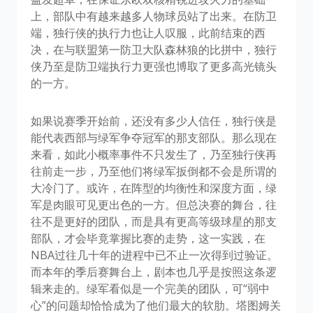
上，部队中有越来越多人物球员站了出来。在防卫
端，独行侠的执行力也让人叹服，此前结束的西
决，在与联盟第一防卫大队森林狼的比拼中，独行
侠乃至是防卫端执行力更强也博取了更多高光镜头
的一方。
如果说赛季开始前，还没有多少人信任，独行侠是
能代表西部与绿军争夺冠军的那支部队。那么现在
来看，如此小概率事件不只发生了，乃至独行侠再
往前走一步，乃至他们将绿军扳倒都不会是所谓的
大冷门了。或许，在阵型的均衡性和深度方面，绿
军是肉眼可见更出色的一方。但总决赛的舞台，往
往不是更好的团队，而是具有更高等级球星的那支
部队，才会毕竟掌握比赛的走势，这一实践，在
NBA过往几十年的进程中已不止一次得到过验证。
而本年的季后赛舞台上，剧本也几乎是按照这条逻
辑来走的。绿军看似是一个完美的团队，可“弱中
心”的问题却恰恰成为了他们最大的软肋。塔图姆关