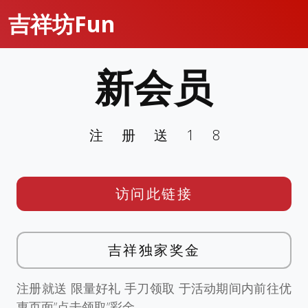
吉祥坊Fun
新会员
注册送18
访问此链接
吉祥独家奖金
注册就送 限量好礼 手刀领取 于活动期间内前往优
惠页面”点击领取”彩金。