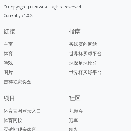
© Copyright
JXF2024
. All Rights Reserved
Currently v1.0.2.
链接
指南
主页
买球赛的网站
体育
世界杯买球平台
游戏
球探足球比分
图片
世界杯买球平台
吉祥独家奖金
项目
社区
体育官网登录入口
九游会
体育网投
冠军
买球站现金体育
凯发