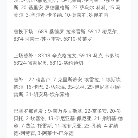
尔, 5-哈维-穆尼奥斯, 13-瓦莱斯, 4-阿莱士-苏亚雷
斯, 20-基里安-罗德里格斯, 23-萨乌尔-科科, 15-马
莫尔, 3-塞尔希-卡多纳, 10-莫莱罗, 8-佩罗内
替换下场：68’9-桑德罗-拉米雷斯, 59’17-穆尼尔,
83’4-阿莱士-苏亚雷斯, 68’10-莫莱罗
上场替补：83’18-辛克格拉文, 59’19-马克-卡多纳,
68’24-佩吉尼奥, 68’12-洛约迪切
替补：22-穆富卢, 7-克里斯蒂安-埃雷拉, 1-埃斯坎
德尔, 16-卡巴, 2-马尔温, 35-戈林, 29-伊尼基-冈萨
雷斯, 31-胡安马-埃尔索格
巴塞罗那首发：9-莱万多夫斯基, 22-京多安, 20-罗
贝托, 2-坎塞洛, 13-伊尼亚基-佩尼亚, 21-弗朗基-德
容, 7-费兰-托雷斯, 11-拉菲尼亚, 23-孔德, 4-罗纳
德-阿劳霍, 3-阿莱士-巴尔德