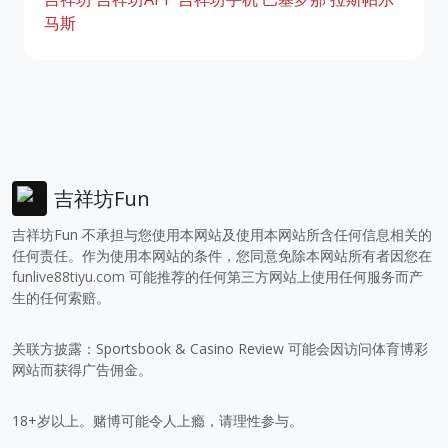
马斯
吉祥坊Fun
吉祥坊Fun 不承担与您使用本网站及使用本网站所含任何信息相关的
任何责任。作为使用本网站的条件，您同意免除本网站所有者因您在
funlive88tiyu.com
可能推荐的任何第三方网站上使用任何服务而产
生的任何索赔。
关联方披露：Sportsbook & Casino Review 可能会因访问体育博彩
网站而获得广告佣金。
18+岁以上。赌博可能令人上瘾，请理性参与。