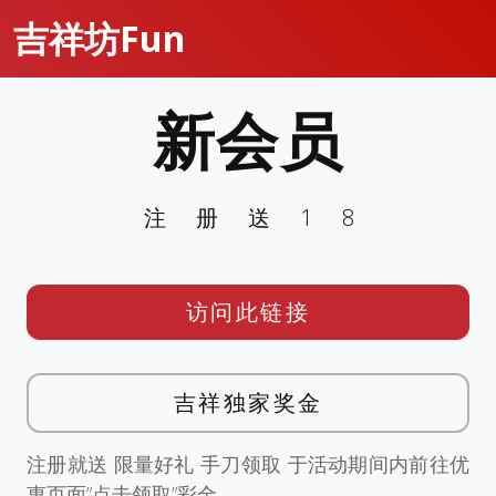
吉祥坊Fun
新会员
注册送18
访问此链接
吉祥独家奖金
注册就送 限量好礼 手刀领取 于活动期间内前往优
惠页面”点击领取”彩金。