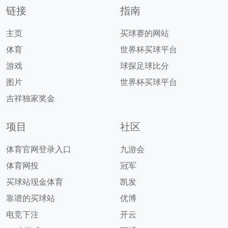
链接
指南
主页
买球赛的网站
体育
世界杯买球平台
游戏
球探足球比分
图片
世界杯买球平台
吉祥独家奖金
项目
社区
体育官网登录入口
九游会
体育网投
冠军
买球站现金体育
凯发
靠谱的买球站
优博
电竞下注
开云