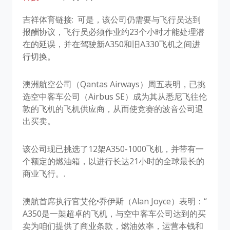
吉祥体育链接: 可是，该公司仍需要与飞行员达到
报酬协议，飞行员必须作业约23个小时才能处理潜
在的延误，并在驾驶新A350和旧A330飞机之间进
行切换。
澳洲航空公司（Qantas Airways）周五表明，已挑
选空中客车公司（Airbus SE）成为其从悉尼飞往伦
敦的飞机的飞机供应商，从而使竞赛的波音公司退
出买卖。
该公司现已挑选了12架A350-1000飞机，并带有一
个额定的燃油箱，以进行长达21小时的全球最长的
商业飞行。.
澳航首席执行官艾伦•乔伊斯（Alan Joyce）表明：“
A350是一架超卓的飞机，与空中客车公司达到的买
卖为咱们提供了商业条款，燃油效率，运营本钱和