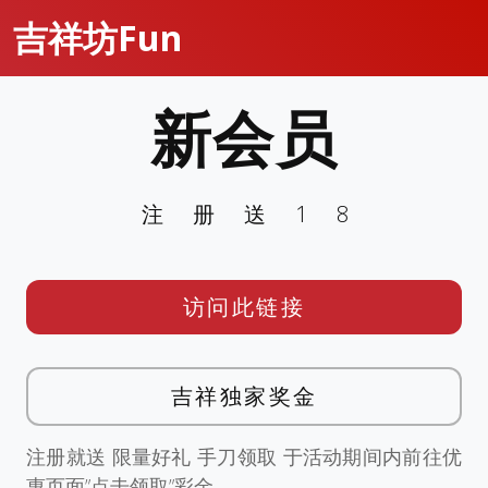
吉祥坊Fun
新会员
注册送18
访问此链接
吉祥独家奖金
注册就送 限量好礼 手刀领取 于活动期间内前往优
惠页面”点击领取”彩金。