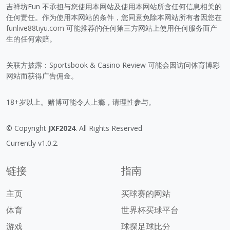
吉祥坊Fun 不承担与您使用本网站及使用本网站所含任何信息相关的
任何责任。作为使用本网站的条件，您同意免除本网站所有者因您在
funlive88tiyu.com
可能推荐的任何第三方网站上使用任何服务而产
生的任何索赔。
关联方披露：Sportsbook & Casino Review 可能会因访问体育博彩
网站而获得广告佣金。
18+岁以上。赌博可能令人上瘾，请理性参与。
© Copyright
JXF2024
. All Rights Reserved
Currently v1.0.2.
链接
指南
主页
买球赛的网站
体育
世界杯买球平台
游戏
球探足球比分