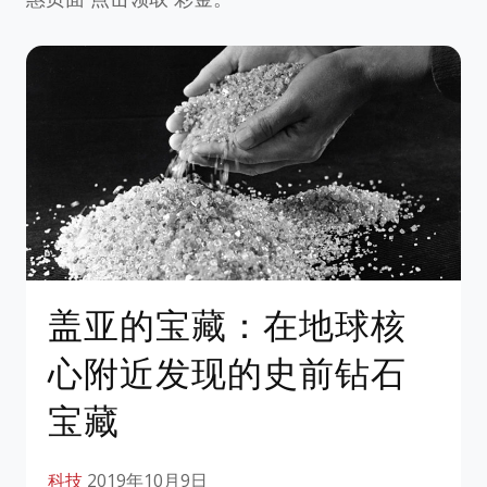
盖亚的宝藏：在地球核
心附近发现的史前钻石
宝藏
科技
2019年10月9日