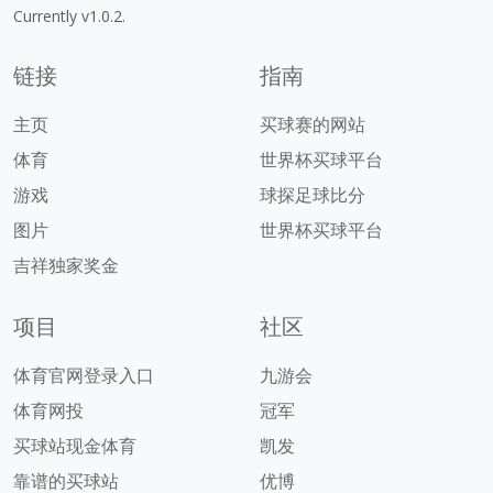
Currently v1.0.2.
链接
指南
主页
买球赛的网站
体育
世界杯买球平台
游戏
球探足球比分
图片
世界杯买球平台
吉祥独家奖金
项目
社区
体育官网登录入口
九游会
体育网投
冠军
买球站现金体育
凯发
靠谱的买球站
优博