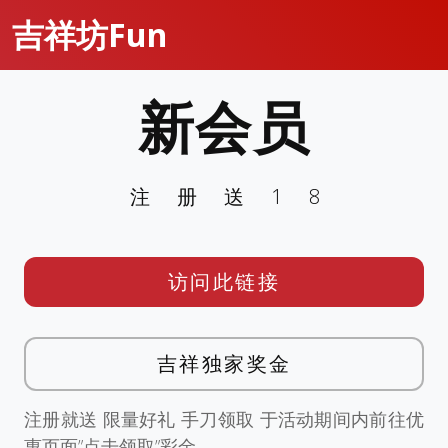
吉祥坊Fun
新会员
注册送18
访问此链接
吉祥独家奖金
注册就送 限量好礼 手刀领取 于活动期间内前往优
惠页面”点击领取”彩金。