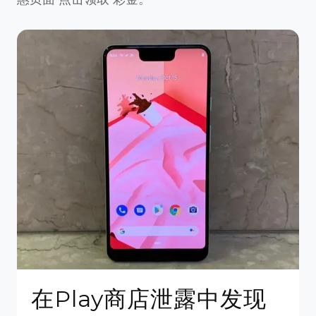
在Play商店泄露中发现