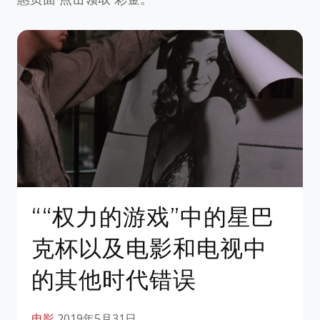
““权力的游戏”中的星巴
克杯以及电影和电视中
的其他时代错误
电影
2019年5月31日