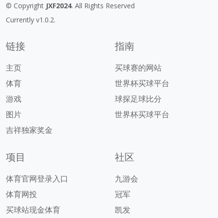
© Copyright
JXF2024
. All Rights Reserved
Currently v1.0.2.
链接
指南
主页
买球赛的网站
体育
世界杯买球平台
游戏
球探足球比分
图片
世界杯买球平台
吉祥独家奖金
项目
社区
体育官网登录入口
九游会
体育网投
冠军
买球站现金体育
凯发