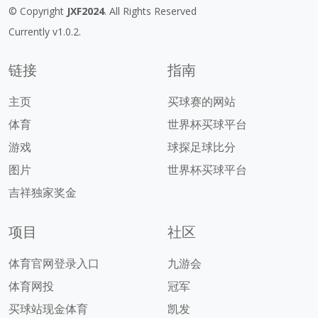
© Copyright
JXF2024
. All Rights Reserved
Currently v1.0.2.
链接
指南
主页
买球赛的网站
体育
世界杯买球平台
游戏
球探足球比分
图片
世界杯买球平台
吉祥独家奖金
项目
社区
体育官网登录入口
九游会
体育网投
冠军
买球站现金体育
凯发