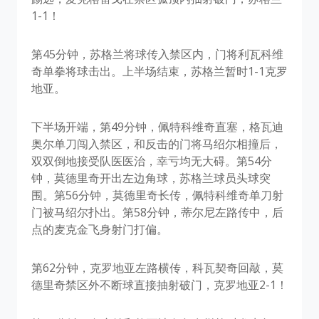
1-1！
第45分钟，苏格兰将球传入禁区内，门将利瓦科维
奇单拳将球击出。上半场结束，苏格兰暂时1-1克罗
地亚。
下半场开端，第49分钟，佩特科维奇直塞，格瓦迪
奥尔单刀闯入禁区，和反击的门将马绍尔相撞后，
双双倒地接受队医医治，幸亏均无大碍。第54分
钟，莫德里奇开出左边角球，苏格兰球员头球突
围。第56分钟，莫德里奇长传，佩特科维奇单刀射
门被马绍尔扑出。第58分钟，蒂尔尼左路传中，后
点的麦克金飞身射门打偏。
第62分钟，克罗地亚左路横传，科瓦契奇回敲，莫
德里奇禁区外不断球直接抽射破门，克罗地亚2-1！