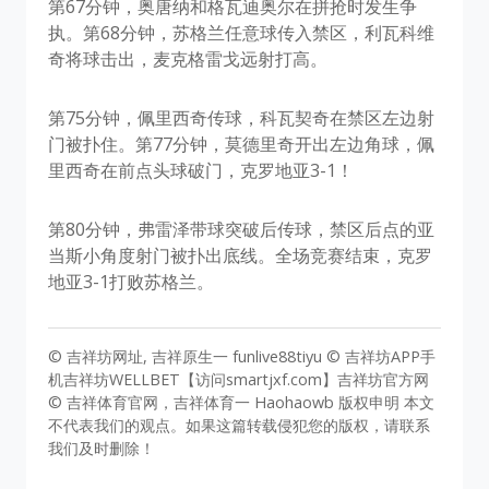
第67分钟，奥唐纳和格瓦迪奥尔在拼抢时发生争
执。第68分钟，苏格兰任意球传入禁区，利瓦科维
奇将球击出，麦克格雷戈远射打高。
第75分钟，佩里西奇传球，科瓦契奇在禁区左边射
门被扑住。第77分钟，莫德里奇开出左边角球，佩
里西奇在前点头球破门，克罗地亚3-1！
第80分钟，弗雷泽带球突破后传球，禁区后点的亚
当斯小角度射门被扑出底线。全场竞赛结束，克罗
地亚3-1打败苏格兰。
© 吉祥坊网址, 吉祥原生一 funlive88tiyu © 吉祥坊APP手
机吉祥坊WELLBET【访问smartjxf.com】吉祥坊官方网
© 吉祥体育官网，吉祥体育一 Haohaowb 版权申明 本文
不代表我们的观点。如果这篇转载侵犯您的版权，请联系
我们及时删除！